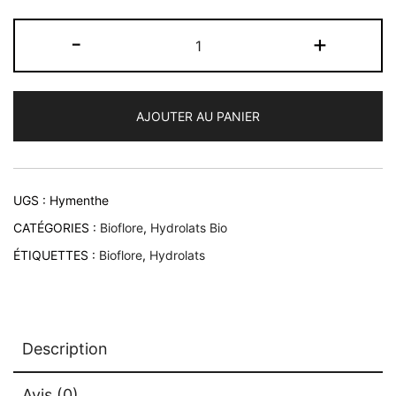
quantité
-
+
de
Hydrolat
de
AJOUTER AU PANIER
Menthe
poivrée
Bio
UGS :
Hymenthe
CATÉGORIES :
Bioflore
,
Hydrolats Bio
ÉTIQUETTES :
Bioflore
,
Hydrolats
Description
Avis (0)