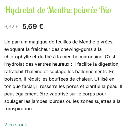
Hydrolat de Menthe poivrée Bio
Le
Le
5,69
€
6,32
€
prix
prix
Un parfum magique de feuilles de Menthe givrées,
initial
actuel
évoquant la fraîcheur des chewing-gums à la
chlorophylle et du thé à la menthe marocaine. C’est
était :
est :
l’hydrolat des ventres heureux : il facilite la digestion,
6,32 €.
5,69 €.
rafraîchit l’haleine et soulage les ballonnements. En
boisson, il réduit les bouffées de chaleur. Utilisé en
tonique facial, il resserre les pores et clarifie la peau. Il
peut également être vaporisé sur le corps pour
soulager les jambes lourdes ou les zones sujettes à la
transpiration.
2 en stock