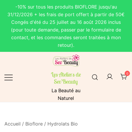
-10% sur tous les produits BIOFLORE jusqu'au
31/12/2026 + les frais de port offert à partir de 50€
Congés d'été du 25 juillet au 16 août 2026 inclus
(pour toute demande, passer par le formulaire de
contact, et les commandes seront traitées à mon
retour).
Skip
to
content
Les Ateliers de
0
Sev'Beauty
La Beauté au
Naturel
Accueil
/
Bioflore
/
Hydrolats Bio