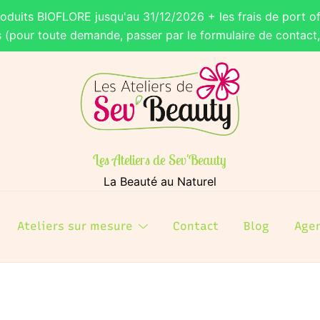
roduits BIOFLORE jusqu'au 31/12/2026 + les frais de port of
s (pour toute demande, passer par le formulaire de contact
Les Ateliers de Sev'Beauty
La Beauté au Naturel
Ateliers sur mesure
Contact
Blog
Age