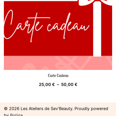
Carte Cadeau
Plage
25,00
€
–
50,00
€
de
prix :
25,00 €
© 2026 Les Ateliers de Sev'Beauty. Proudly powered
à
by
Botiga