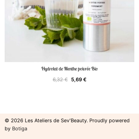
Hydrolat de Menthe poivrée Bio
Le
Le
6,32
€
5,69
€
prix
prix
initial
actuel
était :
est :
6,32 €.
5,69 €.
© 2026 Les Ateliers de Sev'Beauty. Proudly powered
by
Botiga