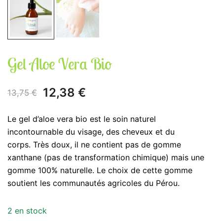
Gel Aloe Vera Bio
Le
Le
12,38
€
13,75
€
prix
prix
Le gel d’aloe vera bio est le soin naturel
initial
actuel
incontournable du visage, des cheveux et du
corps. Très doux, il ne contient pas de gomme
était :
est :
xanthane (pas de transformation chimique) mais une
13,75 €.
12,38 €.
gomme 100% naturelle. Le choix de cette gomme
soutient les communautés agricoles du Pérou.
2 en stock