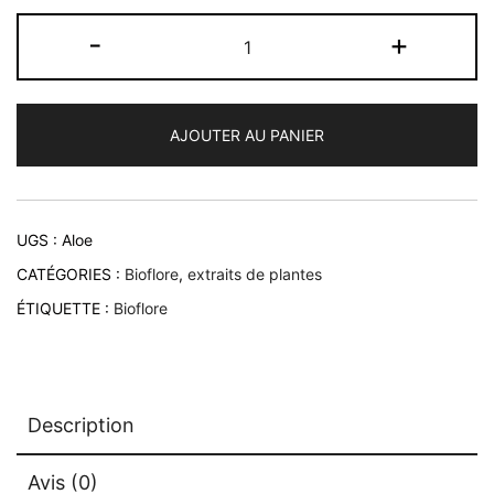
quantité
-
+
de
Gel
Aloe
AJOUTER AU PANIER
Vera
Bio
UGS :
Aloe
CATÉGORIES :
Bioflore
,
extraits de plantes
ÉTIQUETTE :
Bioflore
Description
Avis (0)