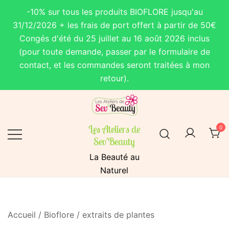
-10% sur tous les produits BIOFLORE jusqu'au
31/12/2026 + les frais de port offert à partir de 50€
Congés d'été du 25 juillet au 16 août 2026 inclus
(pour toute demande, passer par le formulaire de
contact, et les commandes seront traitées à mon
retour).
Skip
to
content
Les Ateliers de
0
Sev'Beauty
La Beauté au
Naturel
Accueil
/
Bioflore
/
extraits de plantes