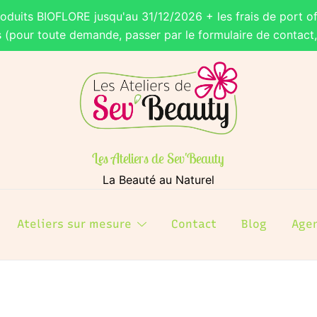
roduits BIOFLORE jusqu'au 31/12/2026 + les frais de port of
s (pour toute demande, passer par le formulaire de contact
Les Ateliers de Sev'Beauty
La Beauté au Naturel
Ateliers sur mesure
Contact
Blog
Age