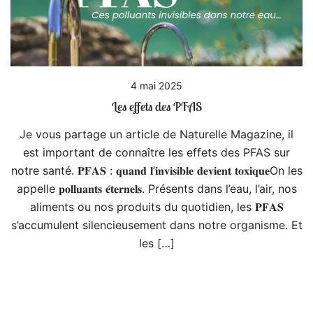
4 mai 2025
Les effets des PFAS
Je vous partage un article de Naturelle Magazine, il
est important de connaître les effets des PFAS sur
notre santé. 𝐏𝐅𝐀𝐒 : 𝐪𝐮𝐚𝐧𝐝 𝐥’𝐢𝐧𝐯𝐢𝐬𝐢𝐛𝐥𝐞 𝐝𝐞𝐯𝐢𝐞𝐧𝐭 𝐭𝐨𝐱𝐢𝐪𝐮𝐞On les
appelle 𝐩𝐨𝐥𝐥𝐮𝐚𝐧𝐭𝐬 𝐞́𝐭𝐞𝐫𝐧𝐞𝐥𝐬. Présents dans l’eau, l’air, nos
aliments ou nos produits du quotidien, les 𝐏𝐅𝐀𝐒
s’accumulent silencieusement dans notre organisme. Et
les […]