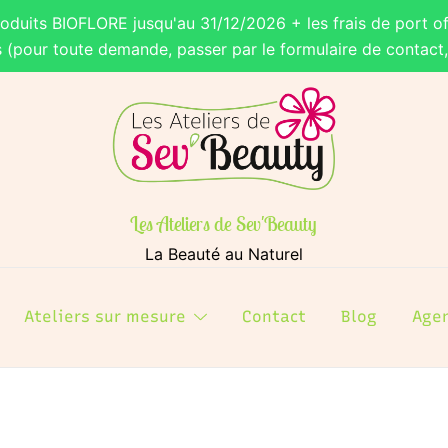
roduits BIOFLORE jusqu'au 31/12/2026 + les frais de port of
s (pour toute demande, passer par le formulaire de contact
Les Ateliers de Sev'Beauty
La Beauté au Naturel
Ateliers sur mesure
Contact
Blog
Age