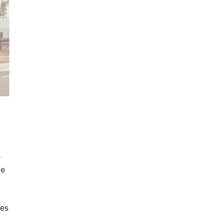
e
te
tes